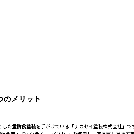
つのメリット
とした
重防食塗装
を手がけている「ナカセイ塗装株式会社」で
（2液混合型エポキシライニング材）」を使用し、高品質な塗装工