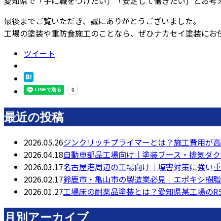
愛知県で「手に職をつけたい」「安定して働きたい」とお考
最後までご覧いただき、誠にありがとうございました。
工場の塗装や重防食施工のことなら、ぜひナカセイ塗装にお
ツイート
最近の投稿
2026.05.26
ジンクリッチプライマーとは？施工費用が高
2026.04.18
自動車部品工場向け｜塗装ブース・排気ダク
2026.03.17
名古屋港周辺の工場向け｜塩害対策に強い重
2026.02.17
鈴鹿市・亀山市の製造業必見｜エポキシ樹脂
2026.01.27
工場床の耐薬品塗装とは？愛知県某工場のR
月別アーカイブ