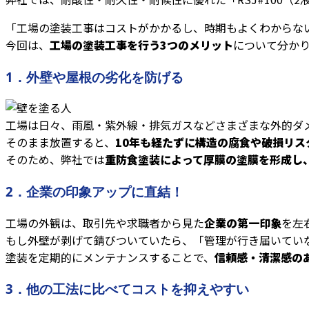
「工場の塗装工事はコストがかかるし、時期もよくわからな
今回は、
工場の塗装工事を行う3つのメリット
について分か
1．外壁や屋根の劣化を防げる
工場は日々、雨風・紫外線・排気ガスなどさまざまな外的ダ
そのまま放置すると、
10年も経たずに構造の腐食や破損リス
そのため、弊社では
重防食塗装によって厚膜の塗膜を形成し
2．企業の印象アップに直結！
工場の外観は、取引先や求職者から見た
企業の第一印象
を左
もし外壁が剥げて錆びついていたら、「管理が行き届いてい
塗装を定期的にメンテナンスすることで、
信頼感・清潔感の
3．他の工法に比べてコストを抑えやすい