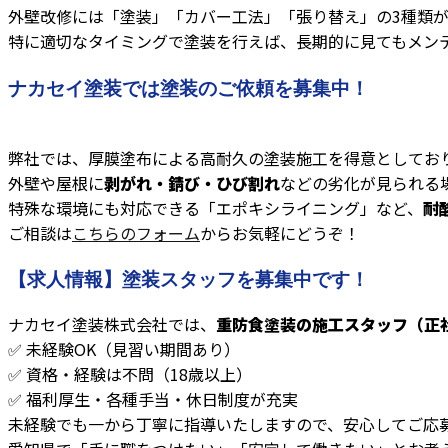
外壁改修には「塗装」「カバー工法」「張り替え」の3種類
特に適切なタイミングで塗装を行えば、長期的に見てもメン
ナカセイ塗装では塗装のご依頼を募集中！
弊社では、厚膜塗布による高耐久の塗装施工を得意としてお
外壁や屋根に
剥がれ・錆び・ひび割れ
などの劣化が見られる
特殊な環境にも対応できる「エポキシライニング」など、
耐
ご相談は
こちらのフォーム
からお気軽にどうぞ！
【求人情報】塗装スタッフを募集中です！
ナカセイ塗装株式会社では、
重防食塗装の施工スタッフ（正
✅ 未経験OK（見習い期間あり）
✅ 資格・経験は不問（18歳以上）
✅ 福利厚生・各種手当・休日制度が充実
未経験でも一から丁寧に指導いたしますので、安心してご応