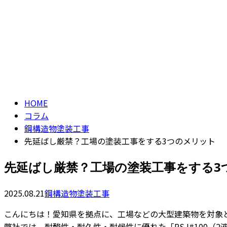
CONTACT
ENTRY
コラム
column
HOME
コラム
鋼構造物塗装工事
先延ばし厳禁？工場の塗装工事をする3つのメリット
先延ばし厳禁？工場の塗装工事をする3
2025.08.21
鋼構造物塗装工事
こんにちは！愛知県を拠点に、工場などの大型建築物を対象
弊社では、耐酸性・耐久性・耐候性に優れた「RSJ#100