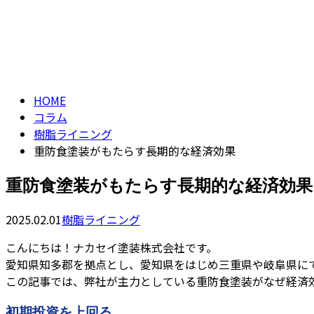
CONTACT
ENTRY
コラム
column
HOME
コラム
樹脂ライニング
重防食塗装がもたらす長期的な経済効果
重防食塗装がもたらす長期的な経済効果
2025.02.01
樹脂ライニング
こんにちは！ナカセイ塗装株式会社です。
愛知県知多郡を拠点とし、愛知県をはじめ三重県や岐阜県に
この記事では、弊社が主力としている重防食塗装がなぜ経済
初期投資を上回る