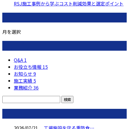
RSJ施工事例から学ぶコスト削減効果と選定ポイント
月別アーカイブ
月を選択
カテゴリー
Q&A
1
お役立ち情報
15
お知らせ
9
施工実績
5
業務紹介
36
コラム
2026/07/21
工場施設を守る重防食…