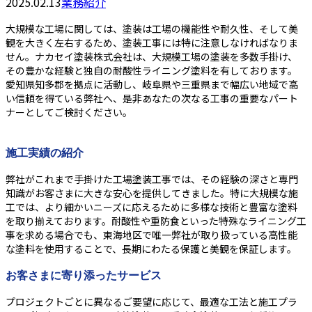
2025.02.13
業務紹介
大規模な工場に関しては、塗装は工場の機能性や耐久性、そして美
観を大きく左右するため、塗装工事には特に注意しなければなりま
せん。ナカセイ塗装株式会社は、大規模工場の塗装を多数手掛け、
その豊かな経験と独自の耐酸性ライニング塗料を有しております。
愛知県知多郡を拠点に活動し、岐阜県や三重県まで幅広い地域で高
い信頼を得ている弊社へ、是非あなたの次なる工事の重要なパート
ナーとしてご検討ください。
施工実績の紹介
弊社がこれまで手掛けた工場塗装工事では、その経験の深さと専門
知識がお客さまに大きな安心を提供してきました。特に大規模な施
工では、より細かいニーズに応えるために多様な技術と豊富な塗料
を取り揃えております。耐酸性や重防食といった特殊なライニング工
事を求める場合でも、東海地区で唯一弊社が取り扱っている高性能
な塗料を使用することで、長期にわたる保護と美観を保証します。
お客さまに寄り添ったサービス
プロジェクトごとに異なるご要望に応じて、最適な工法と施工プラ