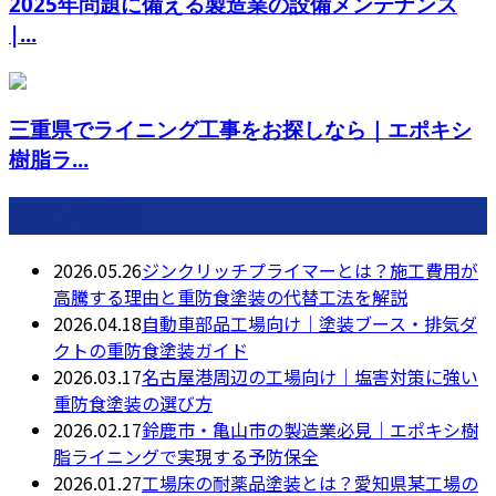
2025年問題に備える製造業の設備メンテナンス
|...
三重県でライニング工事をお探しなら｜エポキシ
樹脂ラ...
最近の投稿
2026.05.26
ジンクリッチプライマーとは？施工費用が
高騰する理由と重防食塗装の代替工法を解説
2026.04.18
自動車部品工場向け｜塗装ブース・排気ダ
クトの重防食塗装ガイド
2026.03.17
名古屋港周辺の工場向け｜塩害対策に強い
重防食塗装の選び方
2026.02.17
鈴鹿市・亀山市の製造業必見｜エポキシ樹
脂ライニングで実現する予防保全
2026.01.27
工場床の耐薬品塗装とは？愛知県某工場の