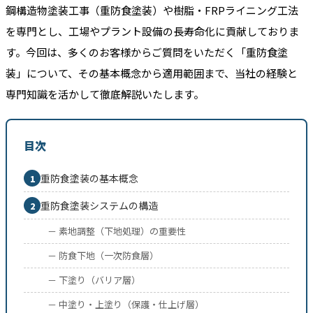
鋼構造物塗装工事（重防食塗装）や樹脂・FRPライニング工法
を専門とし、工場やプラント設備の長寿命化に貢献しておりま
す。今回は、多くのお客様からご質問をいただく「重防食塗
装」について、その基本概念から適用範囲まで、当社の経験と
専門知識を活かして徹底解説いたします。
目次
重防食塗装の基本概念
1
重防食塗装システムの構造
2
－ 素地調整（下地処理）の重要性
－ 防食下地（一次防食層）
－ 下塗り（バリア層）
－ 中塗り・上塗り（保護・仕上げ層）