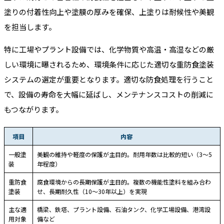
塗りの付着性向上や塗膜の厚みを確保、上塗りは耐候性や美観
を担当します。
特に工場やプラント設備では、化学物質や高温・高湿などの厳
しい環境に曝されるため、環境条件に応じた適切な重防食塗装
システムの選定が重要となります。適切な防食処理を行うこと
で、設備の寿命を大幅に延ばし、メンテナンスコストの削減に
もつながります。
項目
内容
一般塗
美観の維持や軽度の保護が主目的。耐用年数は比較的短い（3〜5
装
年程度）
重防食
腐食環境からの長期保護が主目的。複数の機能性塗料を組み合わ
塗装
せ、長期耐久性（10〜30年以上）を実現
主な適
橋梁、鉄塔、プラント設備、石油タンク、化学工場設備、港湾設
用対象
備など