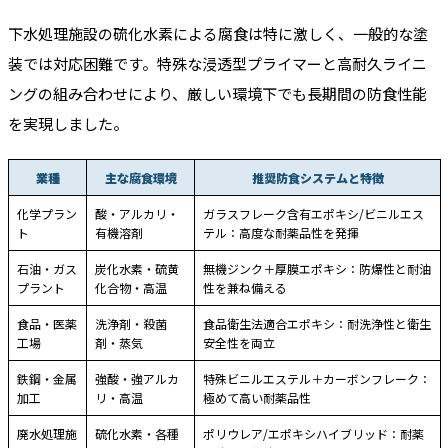
下水処理施設の硫化水素による腐食は特に激しく、一般的な塗
装では対応困難です。特殊な浸透型プライマーと高耐久ライニ
ングの組み合わせにより、厳しい環境下でも長期間の防食性能
を実現しました。
業種
主な腐食環境
推奨防食システムと特徴
化学プラン
酸・アルカリ・
ガラスフレーク含有エポキシ/ビニルエス
ト
有機溶剤
テル：高度な耐薬品性を発揮
石油・ガス
炭化水素・硫黄
無機ジンク＋厚膜エポキシ：防爆性と耐油
プラント
化合物・高温
性を兼ね備える
食品・医薬
洗浄剤・殺菌
食品衛生法適合エポキシ：耐洗浄性と衛生
工場
剤・蒸気
安全性を両立
鉄鋼・金属
強酸・強アルカ
特殊ビニルエステル＋カーボンフレーク：
加工
リ・高温
極めて高い耐薬品性
廃水処理施
硫化水素・各種
ポリウレア/エポキシハイブリッド：耐薬