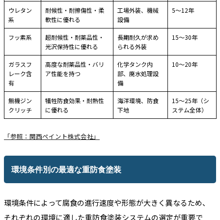
ウレタン
耐候性・耐擦傷性・柔
工場外装、機械
5〜12年
系
軟性に優れる
設備
フッ素系
超耐候性・耐薬品性・
長期耐久が求め
15〜30年
光沢保持性に優れる
られる外装
ガラスフ
高度な耐薬品性・バリ
化学タンク内
10〜20年
レーク含
ア性能を持つ
部、廃水処理設
有
備
無機ジン
犠牲防食効果・耐熱性
海洋環境、防食
15〜25年（シ
クリッチ
に優れる
下地
ステム全体）
「参照：関西ペイント株式会社」
環境条件別の最適な重防食塗装
環境条件によって腐食の進行速度や形態が大きく異なるため、
それぞれの環境に適した重防食塗装システムの選定が重要で