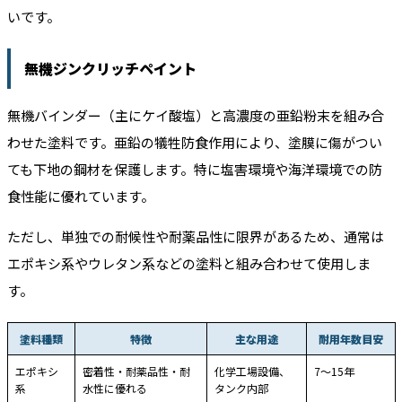
いです。
無機ジンクリッチペイント
無機バインダー（主にケイ酸塩）と高濃度の亜鉛粉末を組み合
わせた塗料です。亜鉛の犠牲防食作用により、塗膜に傷がつい
ても下地の鋼材を保護します。特に塩害環境や海洋環境での防
食性能に優れています。
ただし、単独での耐候性や耐薬品性に限界があるため、通常は
エポキシ系やウレタン系などの塗料と組み合わせて使用しま
す。
塗料種類
特徴
主な用途
耐用年数目安
エポキシ
密着性・耐薬品性・耐
化学工場設備、
7〜15年
系
水性に優れる
タンク内部