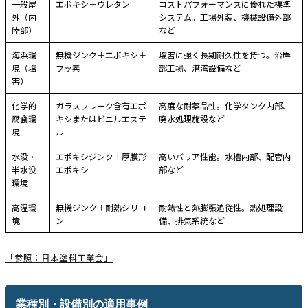
一般屋
エポキシ＋ウレタン
コストパフォーマンスに優れた標準
外（内
システム。工場外装、機械設備外部
陸部）
など
海浜環
無機ジンク＋エポキシ＋
塩害に強く長期耐久性を持つ。沿岸
境（塩
フッ素
部工場、港湾設備など
害）
化学的
ガラスフレーク含有エポ
高度な耐薬品性。化学タンク内部、
腐食環
キシまたはビニルエステ
廃水処理施設など
境
ル
水没・
エポキシジンク＋厚膜形
高いバリア性能。水槽内部、配管内
半水没
エポキシ
部など
環境
高温環
無機ジンク＋耐熱シリコ
耐熱性と熱膨張追従性。熱処理設
境
ン
備、排気系統など
「参照：日本塗料工業会」
業種別・設備別の適用事例