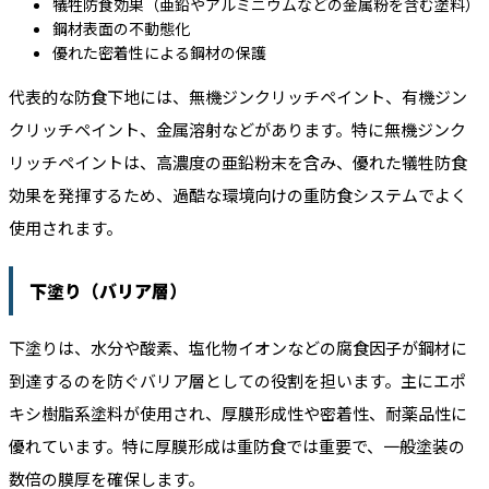
犠牲防食効果（亜鉛やアルミニウムなどの金属粉を含む塗料）
鋼材表面の不動態化
優れた密着性による鋼材の保護
代表的な防食下地には、無機ジンクリッチペイント、有機ジン
クリッチペイント、金属溶射などがあります。特に無機ジンク
リッチペイントは、高濃度の亜鉛粉末を含み、優れた犠牲防食
効果を発揮するため、過酷な環境向けの重防食システムでよく
使用されます。
下塗り（バリア層）
下塗りは、水分や酸素、塩化物イオンなどの腐食因子が鋼材に
到達するのを防ぐバリア層としての役割を担います。主にエポ
キシ樹脂系塗料が使用され、厚膜形成性や密着性、耐薬品性に
優れています。特に厚膜形成は重防食では重要で、一般塗装の
数倍の膜厚を確保します。