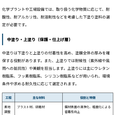
化学プラントや工場設備では、取り扱う化学物質に応じて、耐
酸性、耐アルカリ性、耐溶剤性などを考慮した下塗り塗料の選
定が必要です。
中塗り・上塗り（保護・仕上げ層）
中塗りは下塗りと上塗りの付着性を高め、塗膜全体の厚みを確
保する役割があります。また、上塗りでは耐候性（紫外線や風
雨への抵抗性）や美観を担当します。上塗りには主にウレタン
樹脂系、フッ素樹脂系、シリコン樹脂系などが用いられ、環境
条件や求める耐久性に応じて選定されます。
工程
主な材料
役割と特徴
素地
ブラスト材、研磨材
鋼材表面の清浄化、粗面化による
調整
密着性向上