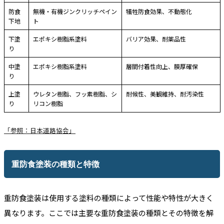
防食
無機・有機ジンクリッチペイン
犠牲防食効果、不動態化
下地
ト
下塗
エポキシ樹脂系塗料
バリア効果、耐薬品性
り
中塗
エポキシ樹脂系塗料
層間付着性向上、膜厚確保
り
上塗
ウレタン樹脂、フッ素樹脂、シ
耐候性、美観維持、耐汚染性
り
リコン樹脂
「参照：日本道路協会」
重防食塗装の種類と特徴
重防食塗装は使用する塗料の種類によって性能や特性が大きく
異なります。ここでは主要な重防食塗装の種類とその特徴を解