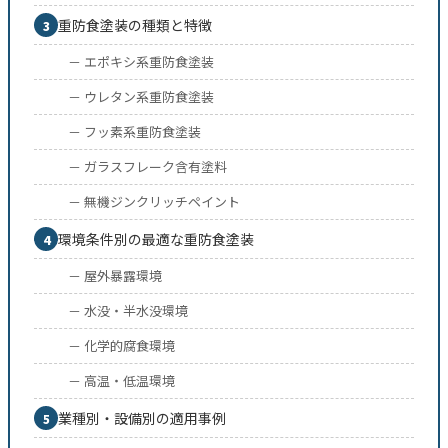
重防食塗装の種類と特徴
3
－ エポキシ系重防食塗装
－ ウレタン系重防食塗装
－ フッ素系重防食塗装
－ ガラスフレーク含有塗料
－ 無機ジンクリッチペイント
環境条件別の最適な重防食塗装
4
－ 屋外暴露環境
－ 水没・半水没環境
－ 化学的腐食環境
－ 高温・低温環境
業種別・設備別の適用事例
5