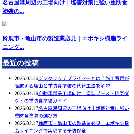
名古屋港周辺の工場向け｜塩害対策に強い重防食
塗装の...
鈴鹿市・亀山市の製造業必見｜エポキシ樹脂ライ
ニング...
最近の投稿
2026.05.26
ジンクリッチプライマーとは？施工費用が
高騰する理由と重防食塗装の代替工法を解説
2026.04.18
自動車部品工場向け｜塗装ブース・排気ダ
クトの重防食塗装ガイド
2026.03.17
名古屋港周辺の工場向け｜塩害対策に強い
重防食塗装の選び方
2026.02.17
鈴鹿市・亀山市の製造業必見｜エポキシ樹
脂ライニングで実現する予防保全