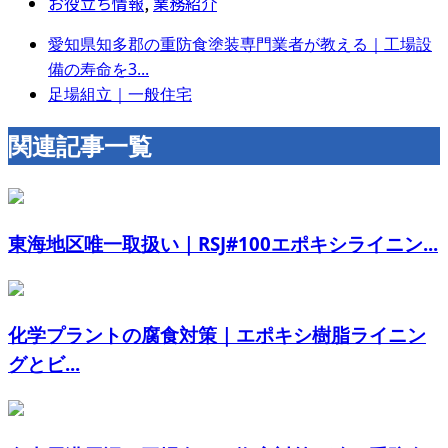
お役立ち情報
,
業務紹介
愛知県知多郡の重防食塗装専門業者が教える｜工場設
備の寿命を3...
足場組立｜一般住宅
関連記事一覧
東海地区唯一取扱い｜RSJ#100エポキシライニン...
化学プラントの腐食対策｜エポキシ樹脂ライニン
グとビ...