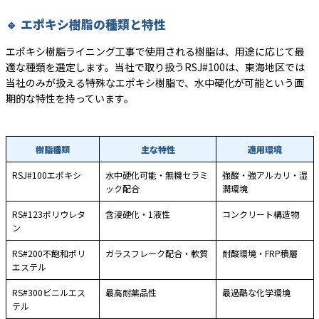
🔹 エポキシ樹脂の種類と特性
エポキシ樹脂ライニング工事で使用される樹脂は、用途に応じて最
適な種類を選定します。当社で取り扱うRSJ#100は、東海地区では
当社のみが扱える特殊なエポキシ樹脂で、水中硬化が可能という画
期的な特性を持っています。
樹脂種類
主な特性
適用環境
RSJ#100エポキシ
水中硬化可能・無機セラミ
強酸・強アルカリ・湿
ック配合
潤環境
RS#123ポリウレタ
含浸硬化・1液性
コンクリート構造物
ン
RS#200不飽和ポリ
ガラスフレーク配合・軟質
耐酸環境・FRP積層
エステル
RS#300ビニルエス
最高耐薬品性
最過酷な化学環境
テル