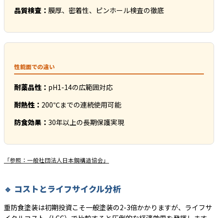
品質検査：
膜厚、密着性、ピンホール検査の徹底
性能面での違い
耐薬品性：
pH1-14の広範囲対応
耐熱性：
200℃までの連続使用可能
防食効果：
30年以上の長期保護実現
「参照：一般社団法人日本鋼構造協会」
🔹 コストとライフサイクル分析
重防食塗装は初期投資こそ一般塗装の2-3倍かかりますが、ライフサ
イクルコスト（LCC）で比較すると圧倒的な経済効果を発揮します。