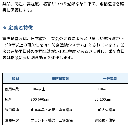
薬品、高温、高湿度、塩害といった過酷な条件下で、鋼構造物を確
実に保護します。
🔹 定義と特徴
重防食塗装は、日本塗料工業会の定義によると「厳しい腐食環境下
で30年以上の耐久性を持つ防食塗装システム」とされています。従
来の建築用塗装の耐用年数が5-10年程度であるのに対し、重防食塗
装は格段に長い防食効果を発揮します。
項目
重防食塗装
一般塗装
耐用年数
30年以上
5-10年
膜厚
300-500μm
50-100μm
適用環境
化学薬品・高温・塩害環境
一般大気環境
主要用途
プラント・橋梁・工場設備
建築物・住宅