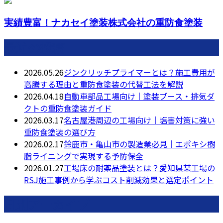
実績豊富！ナカセイ塗装株式会社の重防食塗装
最近の投稿
2026.05.26
ジンクリッチプライマーとは？施工費用が
高騰する理由と重防食塗装の代替工法を解説
2026.04.18
自動車部品工場向け｜塗装ブース・排気ダ
クトの重防食塗装ガイド
2026.03.17
名古屋港周辺の工場向け｜塩害対策に強い
重防食塗装の選び方
2026.02.17
鈴鹿市・亀山市の製造業必見｜エポキシ樹
脂ライニングで実現する予防保全
2026.01.27
工場床の耐薬品塗装とは？愛知県某工場の
RSJ施工事例から学ぶコスト削減効果と選定ポイント
月別アーカイブ