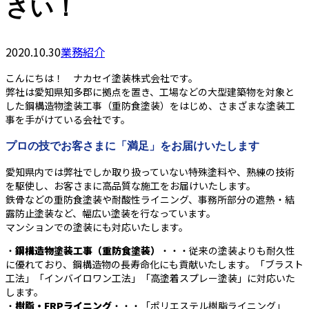
さい！
2020.10.30
業務紹介
こんにちは！ ナカセイ塗装株式会社です。
弊社は愛知県知多郡に拠点を置き、工場などの大型建築物を対象と
した鋼構造物塗装工事（重防食塗装）をはじめ、さまざまな塗装工
事を手がけている会社です。
プロの技でお客さまに「満足」をお届けいたします
愛知県内では弊社でしか取り扱っていない特殊塗料や、熟練の技術
を駆使し、お客さまに高品質な施工をお届けいたします。
鉄骨などの重防食塗装や耐酸性ライニング、事務所部分の遮熱・結
露防止塗装など、幅広い塗装を行なっています。
マンションでの塗装にも対応いたします。
・
鋼構造物塗装工事（重防食塗装）
・・・従来の塗装よりも耐久性
に優れており、鋼構造物の長寿命化にも貢献いたします。「ブラスト
工法」「インバイロワン工法」「高塗着スプレー塗装」に対応いた
します。
・
樹脂・FRPライニング
・・・「ポリエステル樹脂ライニング」