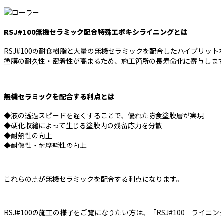
RSJ#100無機セラミック配合特殊エポキシライニングとは
RSJ#100の耐食樹脂と大量の無機セラミックを配合したハイブリッ
塗膜の耐久性・密着性が高まるため、施工箇所の長寿命化に寄与しま
無機セラミックを配合する利点とは
◆液の透過スピードを遅くすることで、優れた防食塗膜層が実現
◆硬化収縮によって生じる塗膜内の残留応力を分散
◆耐熱性の向上
◆耐傷性・耐摩耗性の向上
これらの点が無機セラミックを配合する利点になります。
RSJ#100の施工の様子をご覧になりたい方は、「
RSJ#100 ライニ