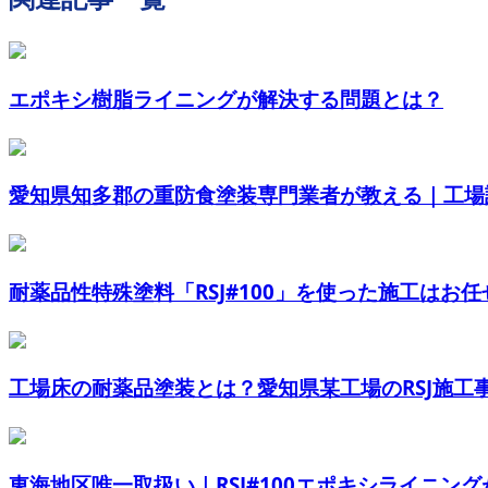
エポキシ樹脂ライニングが解決する問題とは？
愛知県知多郡の重防食塗装専門業者が教える｜工場設
耐薬品性特殊塗料「RSJ#100」を使った施工はお任せく
工場床の耐薬品塗装とは？愛知県某工場のRSJ施工事例
東海地区唯一取扱い｜RSJ#100エポキシライニングが選