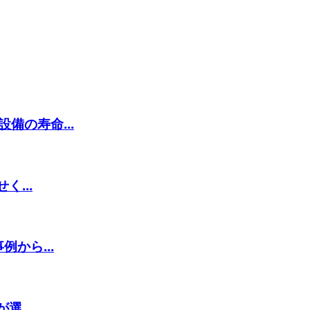
備の寿命...
...
から...
...