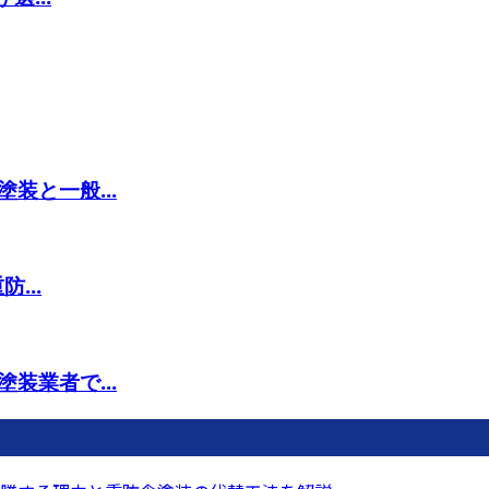
装と一般...
...
装業者で...