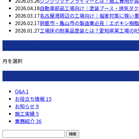
2026.05.26
ジンクリッチプライマーとは？施工費用が高
2026.04.18
自動車部品工場向け｜塗装ブース・排気ダク
2026.03.17
名古屋港周辺の工場向け｜塩害対策に強い重
2026.02.17
鈴鹿市・亀山市の製造業必見｜エポキシ樹脂
2026.01.27
工場床の耐薬品塗装とは？愛知県某工場のR
月別アーカイブ
月を選択
カテゴリー
Q&A
1
お役立ち情報
15
お知らせ
9
施工実績
5
業務紹介
36